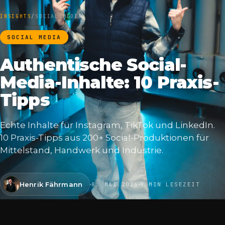
INSIGHTS
/
SOCIAL MEDIA
SOCIAL MEDIA
Authentische Social-
Media-Inhalte: 10 Praxis-
Tipps
Echte Inhalte für Instagram, TikTok und LinkedIn.
10 Praxis-Tipps aus 200+ Social-Produktionen für
Mittelstand, Handwerk und Industrie.
Henrik Fährmann
8. MAI 2026
9 MIN LESEZEIT