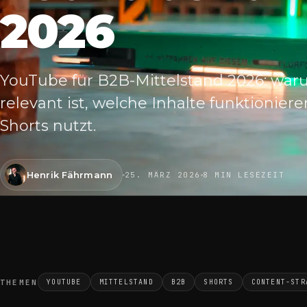
2026
YouTube für B2B-Mittelstand 2026: war
relevant ist, welche Inhalte funktionier
Shorts nutzt.
Henrik Fährmann
25. MÄRZ 2026
8 MIN LESEZEIT
THEMEN
YOUTUBE
MITTELSTAND
B2B
SHORTS
CONTENT-STR