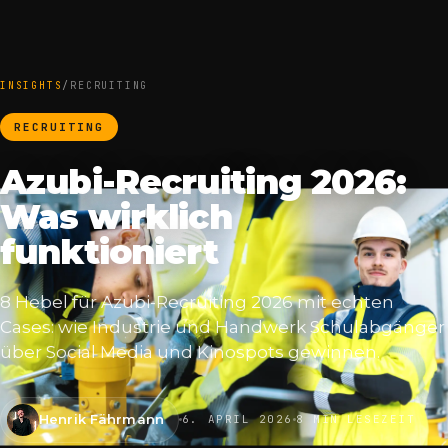
INSIGHTS
/
RECRUITING
RECRUITING
Azubi-Recruiting 2026:
Was wirklich
funktioniert
8 Hebel für Azubi-Recruiting 2026 mit echten
Cases: wie Industrie und Handwerk Schulabgänger
über Social Media und Kinospots gewinnen.
Henrik Fährmann
6. APRIL 2026
8 MIN LESEZEIT