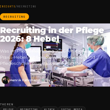
INSIGHTS
/
RECRUITING
RECRUITING
Recruiting in der Pflege
2026: 8 Hebel
Was im Pflege-Recruiting 2026 funktioniert. 8
Praxis-Hebel mit Beispielen aus Kliniken und
Pflegeschulen plus passende Plattformen.
Henrik Fährmann
4. MAI 2026
9 MIN LESEZEIT
THEMEN
PFLEGE
RECRUITING
KLINIK
SOCIAL MEDIA