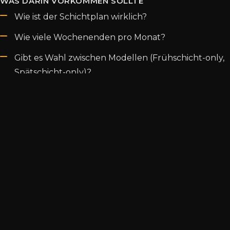
WAS DARIN VORKOMMEN SOLLTE
Wie ist der Schichtplan wirklich?
Wie viele Wochenenden pro Monat?
Gibt es Wahl zwischen Modellen (Frühschicht-only,
Spätschicht-only)?
Was passiert, wenn das Kind krank ist?
Wie funktioniert Urlaubsplanung im Team?
ACHTUNG
Wer hier schönfärbt und die Realität anders
kommuniziert, verbrennt Vertrauen sofort. Lieber
ehrlich sagen „bei uns ist es so, das ist die ehrliche
Wahrheit” als verlogenes Marketing-Sprech.
5. Story-Anker pro Klinik oder Einrichtung