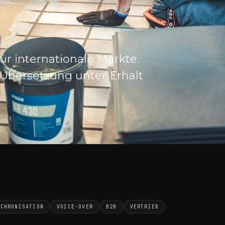
r internationale Märkte.
-Übersetzung unter Erhalt
NCHRONISATION
VOICE-OVER
B2B
VERTRIEB