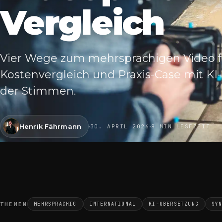
Vergleich
Vier Wege zum mehrsprachigen Video fü
Kostenvergleich und Praxis-Case mit KI
der Stimmen.
Henrik Fährmann
30. APRIL 2026
8 MIN LESEZEIT
THEMEN
MEHRSPRACHIG
INTERNATIONAL
KI-ÜBERSETZUNG
SY