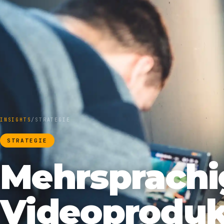
INSIGHTS
/
STRATEGIE
STRATEGIE
Mehrsprachi
Videoproduk